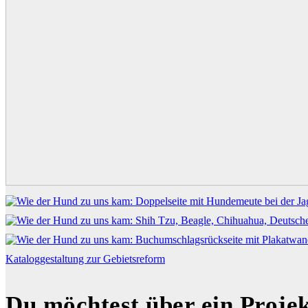
Katalog­gestaltung zur Gebiets­reform
Du möchtest über ein Proje